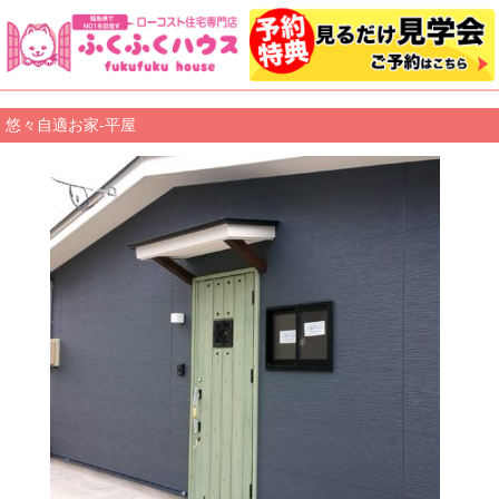
悠々自適お家-平屋