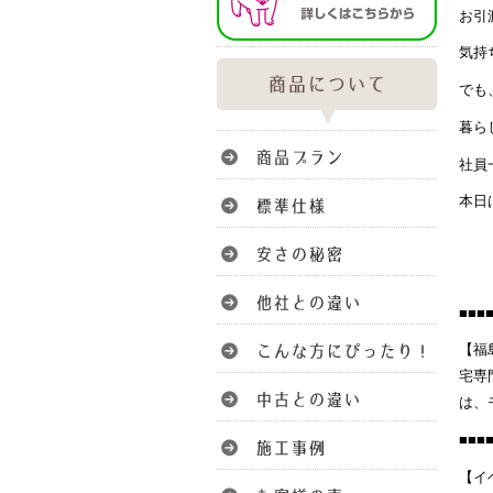
お引
気持ち
でも
暮ら
社員
本日
■■■
【福
宅専
は、
■■■
【イ