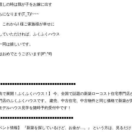
渡しの時は我が子をお嫁に出す
になります(T_T)/~~~
、これからI 様ご家族様が幸せに
していただければ、ふくふくハウス
一同は嬉しいです。
はおめでとうございます(#^.^#)
■■■■■■■■■■■■■■■■■■■■■■■■■■■■■■■■■
島で展開！ふくふくハウス！】 今、全国で話題の新築ローコスト住宅専門店
門店のふくふくハウスです。 建売、中古住宅、中古物件と同じ価格で新築が
モデルハウス見学を随時予約受付中です！
■■■■■■■■■■■■■■■■■■■■■■■■■■■■■■■■
ベント情報】 『新築を探しているけど、お金が…。』 という方は、見るだけ