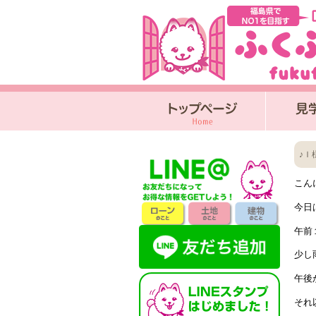
♪Ｉ
こんに
今日
午前
少し
午後
それ